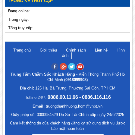
THỐNG KÊ TRUY CẬP
Đang online:
Trong ngày:
Tổng truy cập:
Trang chủ
Giới thiệu
Chính sách
Liên hệ
Hình
ảnh
Trung Tâm Chăm Sóc Khách Hàng -
Viễn Thông Thành Phố Hồ
Chí Minh
(0918099908)
Địa chỉ:
125 Hai Bà Trưng, Phường Sài Gòn, TP.HCM
0886.00.11.66 - 0886.116.116
Hotline 24/7:
Email:
truongthanhhuong.hcm@vnpt.vn
Giấy phép số: 0300954529 Do Sở Tài Chính cấp ngày 24/9/2025
Cam kết thông tin của khách hàng đăng ký sử dụng dịch vụ được
bảo mật hoàn toàn