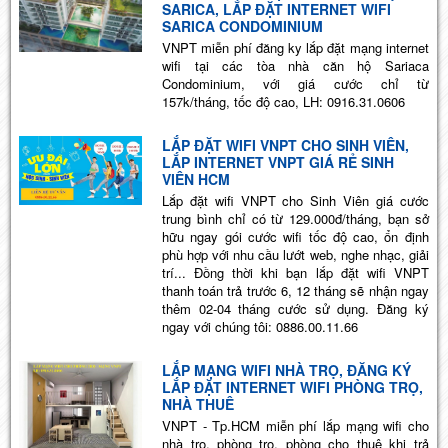
SARICA, LẮP ĐẶT INTERNET WIFI
SARICA CONDOMINIUM
VNPT miễn phí đăng ky lắp đặt mạng internet
wifi tại các tòa nhà căn hộ Sariaca
Condominium, với giá cước chỉ từ
157k/tháng, tốc độ cao, LH: 0916.31.0606
LẮP ĐẶT WIFI VNPT CHO SINH VIÊN,
LẮP INTERNET VNPT GIÁ RẺ SINH
VIÊN HCM
Lắp đặt wifi VNPT cho Sinh Viên giá cước
trung bình chỉ có từ 129.000đ/tháng, bạn sở
hữu ngay gói cước wifi tốc độ cao, ổn định
phù hợp với nhu cầu lướt web, nghe nhạc, giải
trí... Đồng thời khi bạn lắp đặt wifi VNPT
thanh toán trả trước 6, 12 tháng sẽ nhận ngay
thêm 02-04 tháng cước sử dụng. Đăng ký
ngay với chúng tôi: 0886.00.11.66
LẮP MẠNG WIFI NHÀ TRỌ, ĐĂNG KÝ
LẮP ĐẶT INTERNET WIFI PHÒNG TRỌ,
NHÀ THUÊ
VNPT - Tp.HCM miễn phí lắp mạng wifi cho
nhà trọ, phòng trọ, phòng cho thuê khi trả