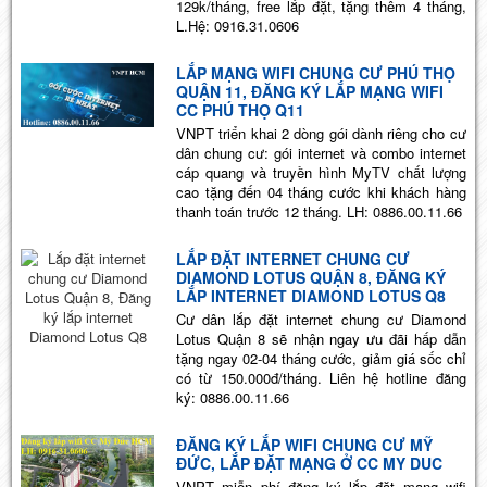
129k/tháng, free lắp đặt, tặng thêm 4 tháng,
L.Hệ: 0916.31.0606
LẮP MẠNG WIFI CHUNG CƯ PHÚ THỌ
QUẬN 11, ĐĂNG KÝ LẮP MẠNG WIFI
CC PHÚ THỌ Q11
VNPT triển khai 2 dòng gói dành riêng cho cư
dân chung cư: gói internet và combo internet
cáp quang và truyền hình MyTV chất lượng
cao tặng đến 04 tháng cước khi khách hàng
thanh toán trước 12 tháng. LH: 0886.00.11.66
LẮP ĐẶT INTERNET CHUNG CƯ
DIAMOND LOTUS QUẬN 8, ĐĂNG KÝ
LẮP INTERNET DIAMOND LOTUS Q8
Cư dân lắp đặt internet chung cư Diamond
Lotus Quận 8 sẽ nhận ngay ưu đãi hấp dẫn
tặng ngay 02-04 tháng cước, giảm giá sốc chỉ
có từ 150.000đ/tháng. Liên hệ hotline đăng
ký: 0886.00.11.66
ĐĂNG KÝ LẮP WIFI CHUNG CƯ MỸ
ĐỨC, LẮP ĐẶT MẠNG Ở CC MY DUC
VNPT miễn phí đăng ký lắp đặt mạng wifi