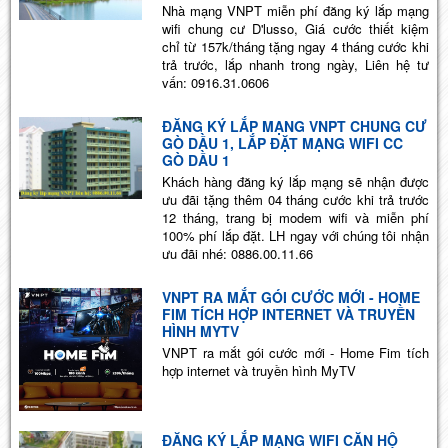
Nhà mạng VNPT miễn phí đăng ký lắp mạng
wifi chung cư D'lusso, Giá cước thiết kiệm
chỉ từ 157k/tháng tặng ngay 4 tháng cước khi
trả trước, lắp nhanh trong ngày, Liên hệ tư
vấn: 0916.31.0606
ĐĂNG KÝ LẮP MẠNG VNPT CHUNG CƯ
GÒ DẦU 1, LẮP ĐẶT MẠNG WIFI CC
GÒ DẦU 1
Khách hàng đăng ký lắp mạng sẽ nhận được
ưu đãi tặng thêm 04 tháng cước khi trả trước
12 tháng, trang bị modem wifi và miễn phí
100% phí lắp đặt. LH ngay với chúng tôi nhận
ưu đãi nhé: 0886.00.11.66
VNPT RA MẮT GÓI CƯỚC MỚI - HOME
FIM TÍCH HỢP INTERNET VÀ TRUYỀN
HÌNH MYTV
VNPT ra mắt gói cước mới - Home Fim tích
hợp internet và truyền hình MyTV
ĐĂNG KÝ LẮP MẠNG WIFI CĂN HỘ