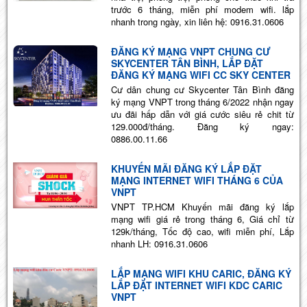
trước 6 tháng, miễn phí modem wifi. lắp
nhanh trong ngày, xin liên hệ: 0916.31.0606
ĐĂNG KÝ MẠNG VNPT CHUNG CƯ
SKYCENTER TÂN BÌNH, LẮP ĐẶT
ĐĂNG KÝ MẠNG WIFI CC SKY CENTER
Cư dân chung cư Skycenter Tân Bình đăng
ký mạng VNPT trong tháng 6/2022 nhận ngay
ưu đãi hấp dẫn với giá cước siêu rẻ chit từ
129.000đ/tháng. Đăng ký ngay:
0886.00.11.66
KHUYẾN MÃI ĐĂNG KÝ LẮP ĐẶT
MẠNG INTERNET WIFI THÁNG 6 CỦA
VNPT
VNPT TP.HCM Khuyến mãi đăng ký lắp
mạng wifi giá rẻ trong tháng 6, Giá chỉ từ
129k/tháng, Tốc độ cao, wifi miễn phí, Lắp
nhanh LH: 0916.31.0606
LẮP MẠNG WIFI KHU CARIC, ĐĂNG KÝ
LẮP ĐẶT INTERNET WIFI KDC CARIC
VNPT