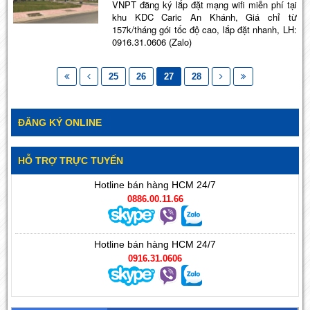
VNPT đăng ký lắp đặt mạng wifi miễn phí tại
khu KDC Caric An Khánh, Giá chỉ từ
157k/tháng gói tốc độ cao, lắp đặt nhanh, LH:
0916.31.0606 (Zalo)
25
26
27
28
ĐĂNG KÝ ONLINE
HỖ TRỢ TRỰC TUYẾN
Hotline bán hàng HCM 24/7
0886.00.11.66
Hotline bán hàng HCM 24/7
0916.31.0606