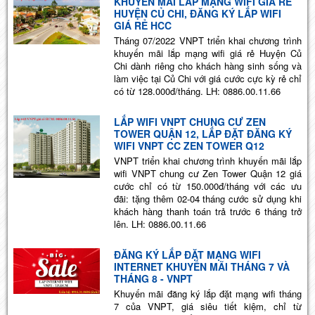
KHUYẾN MÃI LẮP MẠNG WIFI GIÁ RẺ
HUYỆN CỦ CHI, ĐĂNG KÝ LẮP WIFI
GIÁ RẺ HCC
Tháng 07/2022 VNPT triển khai chương trình
khuyến mãi lắp mạng wifi giá rẻ Huyện Củ
Chi dành riêng cho khách hàng sinh sống và
làm việc tại Củ Chi với giá cước cực kỳ rẻ chỉ
có từ 128.000đ/tháng. LH: 0886.00.11.66
LẮP WIFI VNPT CHUNG CƯ ZEN
TOWER QUẬN 12, LẮP ĐẶT ĐĂNG KÝ
WIFI VNPT CC ZEN TOWER Q12
VNPT triển khai chương trình khuyến mãi lắp
wifi VNPT chung cư Zen Tower Quận 12 giá
cước chỉ có từ 150.000đ/tháng với các ưu
đãi: tặng thêm 02-04 tháng cước sử dụng khi
khách hàng thanh toán trả trước 6 tháng trở
lên. LH: 0886.00.11.66
ĐĂNG KÝ LẮP ĐẶT MẠNG WIFI
INTERNET KHUYẾN MÃI THÁNG 7 VÀ
THÁNG 8 - VNPT
Khuyến mãi đăng ký lắp đặt mạng wifi tháng
7 của VNPT, giá siêu tiết kiệm, chỉ từ