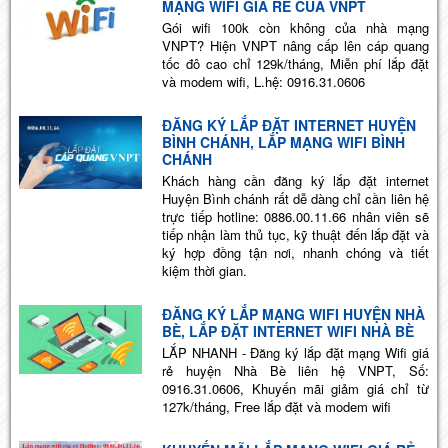
MẠNG WIFI GIÁ RẺ CỦA VNPT
Gói wifi 100k còn không của nhà mạng
VNPT? Hiện VNPT nâng cấp lên cáp quang
tốc đô cao chỉ 129k/tháng, Miễn phí lắp đặt
và modem wifi, L.hệ: 0916.31.0606
ĐĂNG KÝ LẮP ĐẶT INTERNET HUYỆN
BÌNH CHÁNH, LẮP MẠNG WIFI BÌNH
CHÁNH
Khách hàng cần đăng ký lắp đặt internet
Huyện Bình chánh rất dễ dàng chỉ cần liên hệ
trực tiếp hotline: 0886.00.11.66 nhân viên sẽ
tiếp nhận làm thủ tục, kỹ thuật đến lắp đặt và
ký hợp đồng tận nơi, nhanh chóng và tiết
kiệm thời gian.
ĐĂNG KÝ LẮP MẠNG WIFI HUYỆN NHÀ
BÈ, LẮP ĐẶT INTERNET WIFI NHÀ BÈ
LẮP NHANH - Đăng ký lắp đặt mạng Wifi giá
rẻ huyện Nhà Bè liên hệ VNPT, Số:
0916.31.0606, Khuyến mãi giảm giá chỉ từ
127k/tháng, Free lắp đặt và modem wifi