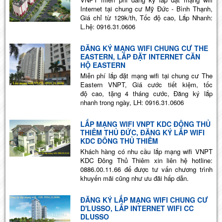
Internet tại chung cư Mỹ Đức - Bình Thạnh,
Giá chỉ từ 129k/th, Tốc độ cao, Lắp Nhanh:
L.hệ: 0916.31.0606
ĐĂNG KÝ MẠNG WIFI CHUNG CƯ THE
EASTERN, LẮP ĐẶT INTERNET CĂN
HỘ EASTERN
Miễn phí lắp đặt mạng wifi tại chung cư The
Eastern VNPT, Giá cước tiết kiệm, tốc
độ cao, tặng 4 tháng cước, Đăng ký lắp
nhanh trong ngày, LH: 0916.31.0606
LẮP MẠNG WIFI VNPT KDC ĐÔNG THỦ
THIÊM THỦ ĐỨC, ĐĂNG KÝ LẮP WIFI
KDC ĐÔNG THỦ THIÊM
Khách hàng có nhu cầu lắp mạng wifi VNPT
KDC Đông Thủ Thiêm xin liên hệ hotline:
0886.00.11.66 để được tư vấn chương trình
khuyến mãi cũng như ưu đãi hấp dẫn.
ĐĂNG KÝ LẮP MẠNG WIFI CHUNG CƯ
D'LUSSO, LẮP INTERNET WIFI CC
DLUSSO