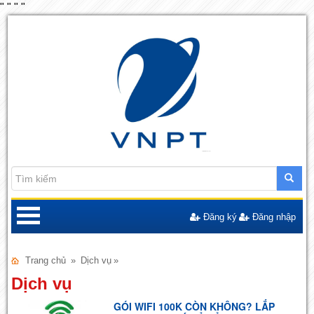
"
"
"
"
Đăng ký
Đăng nhập
Trang chủ
»
Dịch vụ
»
Dịch vụ
GÓI WIFI 100K CÒN KHÔNG? LẮP