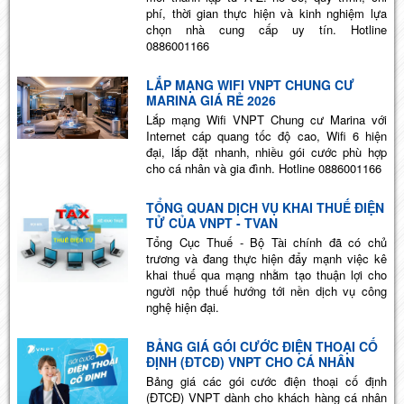
phí, thời gian thực hiện và kinh nghiệm lựa
chọn nhà cung cấp uy tín. Hotline
0886001166
LẮP MẠNG WIFI VNPT CHUNG CƯ
MARINA GIÁ RẺ 2026
Lắp mạng Wifi VNPT Chung cư Marina với
Internet cáp quang tốc độ cao, Wifi 6 hiện
đại, lắp đặt nhanh, nhiều gói cước phù hợp
cho cá nhân và gia đình. Hotline 0886001166
TỔNG QUAN DỊCH VỤ KHAI THUẾ ĐIỆN
TỬ CỦA VNPT - TVAN
Tổng Cục Thuế - Bộ Tài chính đã có chủ
trương và đang thực hiện đẩy mạnh việc kê
khai thuế qua mạng nhằm tạo thuận lợi cho
người nộp thuế hướng tới nền dịch vụ công
nghệ hiện đại.
BẢNG GIÁ GÓI CƯỚC ĐIỆN THOẠI CỐ
ĐỊNH (ĐTCĐ) VNPT CHO CÁ NHÂN
Bảng giá các gói cước điện thoại cố định
(ĐTCĐ) VNPT dành cho khách hàng cá nhân