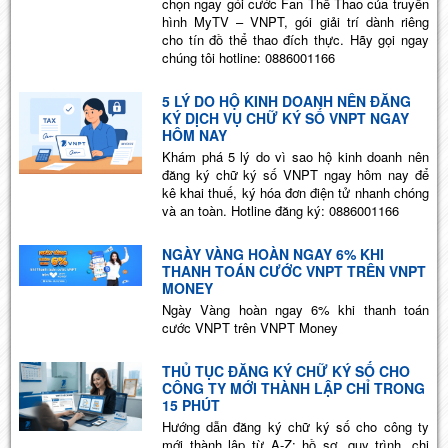
chọn ngay gói cước Fan Thể Thao của truyền
hình MyTV – VNPT, gói giải trí dành riêng
cho tín đồ thể thao đích thực. Hãy gọi ngay
chúng tôi hotline: 0886001166
5 LÝ DO HỘ KINH DOANH NÊN ĐĂNG
KÝ DỊCH VỤ CHỮ KÝ SỐ VNPT NGAY
HÔM NAY
Khám phá 5 lý do vì sao hộ kinh doanh nên
đăng ký chữ ký số VNPT ngay hôm nay để
kê khai thuế, ký hóa đơn điện tử nhanh chóng
và an toàn. Hotline đăng ký: 0886001166
NGÀY VÀNG HOÀN NGAY 6% KHI
THANH TOÁN CƯỚC VNPT TRÊN VNPT
MONEY
Ngày Vàng hoàn ngay 6% khi thanh toán
cước VNPT trên VNPT Money
THỦ TỤC ĐĂNG KÝ CHỮ KÝ SỐ CHO
CÔNG TY MỚI THÀNH LẬP CHỈ TRONG
15 PHÚT
Hướng dẫn đăng ký chữ ký số cho công ty
mới thành lập từ A-Z: hồ sơ, quy trình, chi