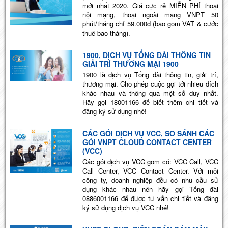
mới nhất 2020. Giá cực rẻ MIỄN PHÍ thoại
nội mạng, thoại ngoài mạng VNPT 50
phút/tháng chỉ 59.000đ (bao gồm VAT & cước
thuê bao tháng).
1900, DỊCH VỤ TỔNG ĐÀI THÔNG TIN
GIẢI TRÍ THƯƠNG MẠI 1900
1900 là dịch vụ Tổng đài thông tin, giải trí,
thương mại. Cho phép cuộc gọi tới nhiều đích
khác nhau và thông qua một số duy nhất.
Hãy gọi 18001166 để biết thêm chi tiết và
đăng ký sử dụng nhé!
CÁC GÓI DỊCH VỤ VCC, SO SÁNH CÁC
GÓI VNPT CLOUD CONTACT CENTER
(VCC)
Các gói dịch vụ VCC gồm có: VCC Call, VCC
Call Center, VCC Contact Center. Với mỗi
công ty, doanh nghiệp đều có nhu cầu sử
dụng khác nhau nên hãy gọi Tổng đài
0886001166 để được tư vấn chi tiết và đăng
ký sử dụng dịch vụ VCC nhé!