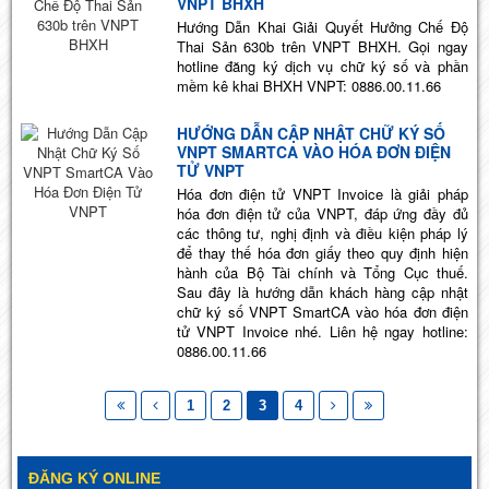
VNPT BHXH
Hướng Dẫn Khai Giải Quyết Hưởng Chế Độ
Thai Sản 630b trên VNPT BHXH. Gọi ngay
hotline đăng ký dịch vụ chữ ký số và phần
mềm kê khai BHXH VNPT: 0886.00.11.66
HƯỚNG DẪN CẬP NHẬT CHỮ KÝ SỐ
VNPT SMARTCA VÀO HÓA ĐƠN ĐIỆN
TỬ VNPT
Hóa đơn điện tử VNPT Invoice là giải pháp
hóa đơn điện tử của VNPT, đáp ứng đầy đủ
các thông tư, nghị định và điều kiện pháp lý
để thay thế hóa đơn giấy theo quy định hiện
hành của Bộ Tài chính và Tổng Cục thuế.
Sau đây là hướng dẫn khách hàng cập nhật
chữ ký số VNPT SmartCA vào hóa đơn điện
tử VNPT Invoice nhé. Liên hệ ngay hotline:
0886.00.11.66
1
2
3
4
ĐĂNG KÝ ONLINE