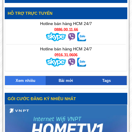
HỖ TRỢ TRỰC TUYẾN
Hotline bán hàng HCM 24/7
0886.00.11.66
Hotline bán hàng HCM 24/7
0916.31.0606
Xem nhiều
Bài mới
Tags
GÓI CƯỚC ĐĂNG KÝ NHIỀU NHẤT