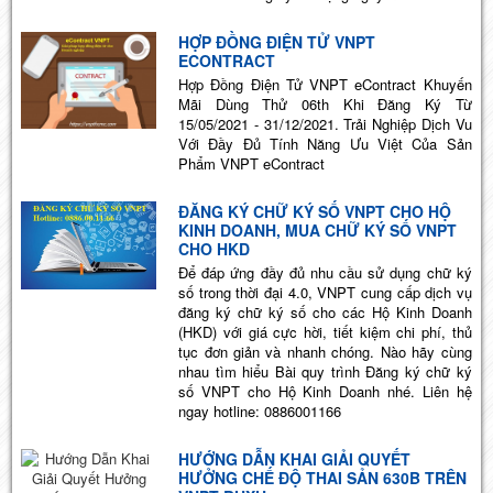
HỢP ĐỒNG ĐIỆN TỬ VNPT
ECONTRACT
Hợp Đồng Điện Tử VNPT eContract Khuyến
Mãi Dùng Thử 06th Khi Đăng Ký Từ
15/05/2021 - 31/12/2021. Trải Nghiệp Dịch Vu
Với Đầy Đủ Tính Năng Ưu Việt Của Sản
Phẩm VNPT eContract
ĐĂNG KÝ CHỮ KÝ SỐ VNPT CHO HỘ
KINH DOANH, MUA CHỮ KÝ SỐ VNPT
CHO HKD
Để đáp ứng đầy đủ nhu cầu sử dụng chữ ký
số trong thời đại 4.0, VNPT cung cấp dịch vụ
đăng ký chữ ký số cho các Hộ Kinh Doanh
(HKD) với giá cực hời, tiết kiệm chi phí, thủ
tục đơn giản và nhanh chóng. Nào hãy cùng
nhau tìm hiểu Bài quy trình Đăng ký chữ ký
số VNPT cho Hộ Kinh Doanh nhé. Liên hệ
ngay hotline: 0886001166
HƯỚNG DẪN KHAI GIẢI QUYẾT
HƯỞNG CHẾ ĐỘ THAI SẢN 630B TRÊN