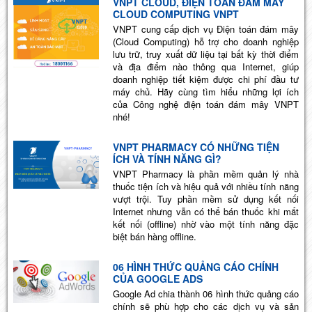
VNPT CLOUD, ĐIỆN TOÁN ĐÁM MÂY
CLOUD COMPUTING VNPT
VNPT cung cấp dịch vụ Điện toán đám mây
(Cloud Computing) hỗ trợ cho doanh nghiệp
lưu trữ, truy xuất dữ liệu tại bất kỳ thời điểm
và địa điểm nào thông qua Internet, giúp
doanh nghiệp tiết kiệm được chi phí đầu tư
máy chủ. Hãy cùng tìm hiểu những lợi ích
của Công nghệ điện toán đám mây VNPT
nhé!
VNPT PHARMACY CÓ NHỮNG TIỆN
ÍCH VÀ TÍNH NĂNG GÌ?
VNPT Pharmacy là phần mềm quản lý nhà
thuốc tiện ích và hiệu quả với nhiều tính năng
vượt trội. Tuy phần mềm sử dụng kết nối
Internet nhưng vẫn có thể bán thuốc khi mất
kết nối (offline) nhờ vào một tính năng đặc
biệt bán hàng offline.
06 HÌNH THỨC QUẢNG CÁO CHÍNH
CỦA GOOGLE ADS
Google Ad chia thành 06 hình thức quảng cáo
chính sẽ phù hợp cho các dịch vụ và sản