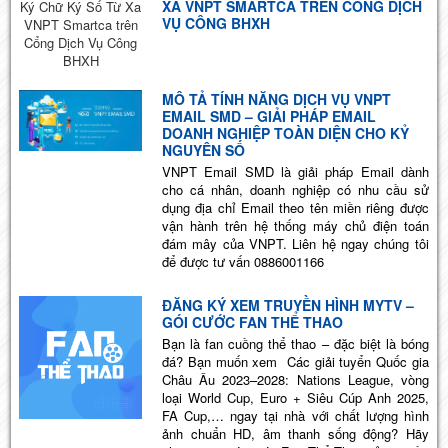
XA VNPT SMARTCA TRÊN CỔNG DỊCH
VỤ CÔNG BHXH
MÔ TẢ TÍNH NĂNG DỊCH VỤ VNPT
EMAIL SMD – GIẢI PHÁP EMAIL
DOANH NGHIỆP TOÀN DIỆN CHO KỶ
NGUYÊN SỐ
VNPT Email SMD là giải pháp Email dành
cho cá nhân, doanh nghiệp có nhu cầu sử
dụng địa chỉ Email theo tên miền riêng được
vận hành trên hệ thống máy chủ điện toán
đám mây của VNPT. Liên hệ ngay chúng tôi
để được tư vấn 0886001166
ĐĂNG KÝ XEM TRUYỀN HÌNH MYTV –
GÓI CƯỚC FAN THỂ THAO
Bạn là fan cuồng thể thao – đặc biệt là bóng
đá? Bạn muốn xem Các giải tuyển Quốc gia
Châu Âu 2023–2028: Nations League, vòng
loại World Cup, Euro + Siêu Cúp Anh 2025,
FA Cup,… ngay tại nhà với chất lượng hình
ảnh chuẩn HD, âm thanh sống động? Hãy