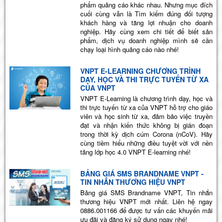
phẩm quảng cáo khác nhau. Nhưng mục đích
cuối cùng vẫn là Tìm kiếm đúng đối tượng
khách hàng và tăng lợi nhuận cho doanh
nghiệp. Hãy cùng xem chi tiết để biết sản
phẩm, dịch vụ doanh nghiệp mình sẽ cần
chạy loại hình quảng cáo nào nhé!
VNPT E-LEARNING CHƯƠNG TRÌNH
DẠY, HỌC VÀ THI TRỰC TUYẾN TỪ XA
CỦA VNPT
VNPT E-Learning là chương trình dạy, học và
thi trực tuyến từ xa của VNPT hỗ trợ cho giáo
viên và học sinh từ xa, đảm bảo việc truyền
đạt và nhận kiến thức không bị gián đoạn
trong thời kỳ dịch cúm Corona (nCoV). Hãy
cùng tiềm hiểu những điều tuyệt vời với nền
tảng lớp học 4.0 VNPT E-learning nhé!
BẢNG GIÁ SMS BRANDNAME VNPT -
TIN NHẮN THƯƠNG HIỆU VNPT
Bảng giá SMS Brandname VNPT, Tin nhắn
thương hiệu VNPT mới nhất. Liên hệ ngay
0886.001166 để được tư vấn các khuyến mãi
ưu đãi và đăng ký sử dụng ngay nhé!