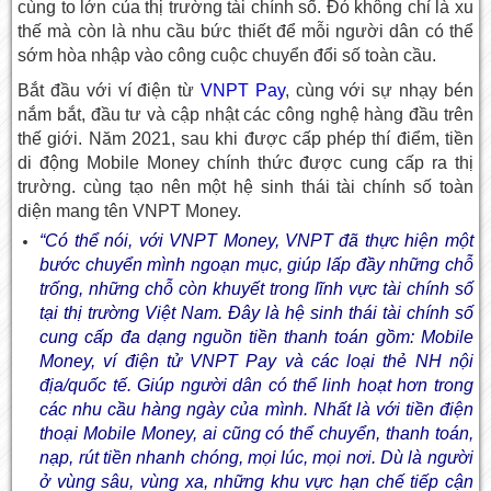
cùng to lớn của thị trường tài chính số. Đó không chỉ là xu
thế mà còn là nhu cầu bức thiết để mỗi người dân có thể
sớm hòa nhập vào công cuộc chuyển đổi số toàn cầu.
Bắt đầu với ví điện từ
VNPT Pay
, cùng với sự nhạy bén
nắm bắt, đầu tư và cập nhật các công nghệ hàng đầu trên
thế giới. Năm 2021, sau khi được cấp phép thí điểm, tiền
di động Mobile Money chính thức được cung cấp ra thị
trường. cùng tạo nên một hệ sinh thái tài chính số toàn
diện mang tên VNPT Money.
“Có thể nói, với VNPT Money, VNPT đã thực hiện một
bước chuyển mình ngoạn mục, giúp lấp đầy những chỗ
trống, những chỗ còn khuyết trong lĩnh vực tài chính số
tại thị trường Việt Nam. Đây là hệ sinh thái tài chính số
cung cấp đa dạng nguồn tiền thanh toán gồm: Mobile
Money, ví điện tử VNPT Pay và các loại thẻ NH nội
địa/quốc tế. Giúp người dân có thể linh hoạt hơn trong
các nhu cầu hàng ngày của mình. Nhất là với tiền điện
thoại Mobile Money, ai cũng có thể chuyển, thanh toán,
nạp, rút tiền nhanh chóng, mọi lúc, mọi nơi. Dù là người
ở vùng sâu, vùng xa, những khu vực hạn chế tiếp cận