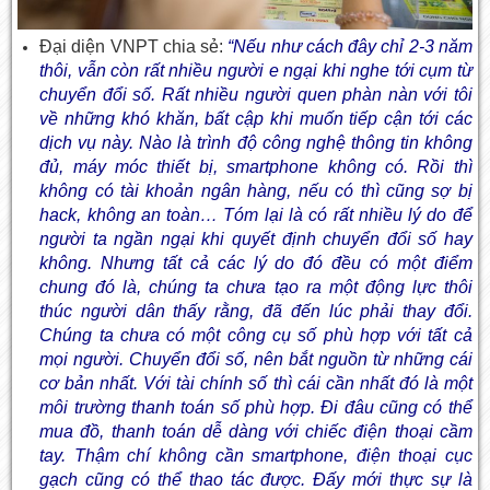
Đại diện VNPT chia sẻ:
“Nếu như cách đây chỉ 2-3 năm
thôi, vẫn còn rất nhiều người e ngại khi nghe tới cụm từ
chuyển đổi số. Rất nhiều người quen phàn nàn với tôi
về những khó khăn, bất cập khi muốn tiếp cận tới các
dịch vụ này. Nào là trình độ công nghệ thông tin không
đủ, máy móc thiết bị, smartphone không có. Rồi thì
không có tài khoản ngân hàng, nếu có thì cũng sợ bị
hack, không an toàn… Tóm lại là có rất nhiều lý do để
người ta ngần ngại khi quyết định chuyển đổi số hay
không. Nhưng tất cả các lý do đó đều có một điểm
chung đó là, chúng ta chưa tạo ra một động lực thôi
thúc người dân thấy rằng, đã đến lúc phải thay đổi.
Chúng ta chưa có một công cụ số phù hợp với tất cả
mọi người. Chuyển đổi số, nên bắt nguồn từ những cái
cơ bản nhất. Với tài chính số thì cái cần nhất đó là một
môi trường thanh toán số phù hợp. Đi đâu cũng có thể
mua đồ, thanh toán dễ dàng với chiếc điện thoại cầm
tay. Thậm chí không cần smartphone, điện thoại cục
gạch cũng có thể thao tác được. Đấy mới thực sự là