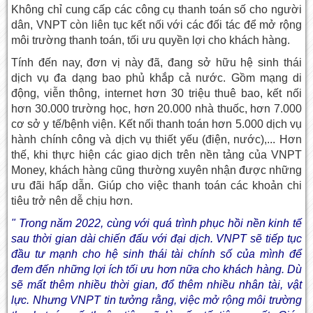
Không chỉ cung cấp các công cụ thanh toán số cho người
dân, VNPT còn liên tục kết nối với các đối tác để mở rộng
môi trường thanh toán, tối ưu quyền lợi cho khách hàng.
Tính đến nay, đơn vị này đã, đang sở hữu hệ sinh thái
dịch vụ đa dạng bao phủ khắp cả nước. Gồm mạng di
động, viễn thông, internet hơn 30 triệu thuê bao, kết nối
hơn 30.000 trường học, hơn 20.000 nhà thuốc, hơn 7.000
cơ sở y tế/bệnh viện. Kết nối thanh toán hơn 5.000 dịch vụ
hành chính công và dịch vụ thiết yếu (điện, nước),... Hơn
thế, khi thực hiện các giao dịch trên nền tảng của VNPT
Money, khách hàng cũng thường xuyên nhận được những
ưu đãi hấp dẫn. Giúp cho việc thanh toán các khoản chi
tiêu trở nên dễ chịu hơn.
" Trong năm 2022, cùng với quá trình phục hồi nền kinh tế
sau thời gian dài chiến đấu với đại dịch. VNPT sẽ tiếp tục
đầu tư mạnh cho hệ sinh thái tài chính số của mình để
đem đến những lợi ích tối ưu hơn nữa cho khách hàng. Dù
sẽ mất thêm nhiều thời gian, đổ thêm nhiều nhân tài, vật
lực. Nhưng VNPT tin tưởng rằng, việc mở rộng môi trường