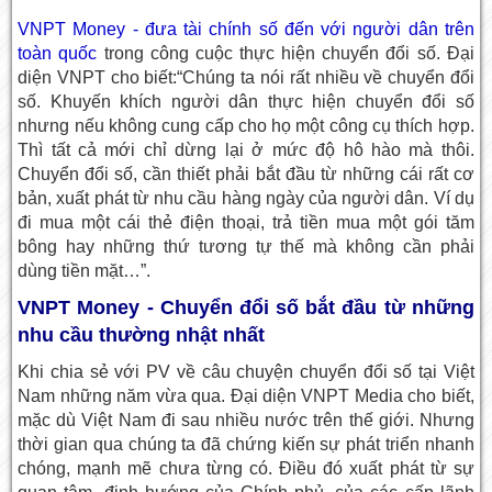
VNPT Money - đưa tài chính số đến với người dân trên
toàn quốc
trong công cuộc thực hiện chuyển đổi số. Đại
diện VNPT cho biết:“Chúng ta nói rất nhiều về chuyển đổi
số. Khuyến khích người dân thực hiện chuyển đổi số
nhưng nếu không cung cấp cho họ một công cụ thích hợp.
Thì tất cả mới chỉ dừng lại ở mức độ hô hào mà thôi.
Chuyển đổi số, cần thiết phải bắt đầu từ những cái rất cơ
bản, xuất phát từ nhu cầu hàng ngày của người dân. Ví dụ
đi mua một cái thẻ điện thoại, trả tiền mua một gói tăm
bông hay những thứ tương tự thế mà không cần phải
dùng tiền mặt…”.
VNPT Money - Chuyển đổi số bắt đầu từ những
nhu cầu thường nhật nhất
Khi chia sẻ với PV về câu chuyện chuyển đổi số tại Việt
Nam những năm vừa qua. Đại diện VNPT Media cho biết,
mặc dù Việt Nam đi sau nhiều nước trên thế giới. Nhưng
thời gian qua chúng ta đã chứng kiến sự phát triển nhanh
chóng, mạnh mẽ chưa từng có. Điều đó xuất phát từ sự