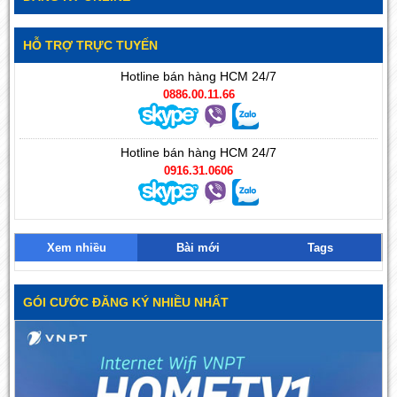
HỖ TRỢ TRỰC TUYẾN
Hotline bán hàng HCM 24/7
0886.00.11.66
Hotline bán hàng HCM 24/7
0916.31.0606
Xem nhiều
Bài mới
Tags
GÓI CƯỚC ĐĂNG KÝ NHIỀU NHẤT