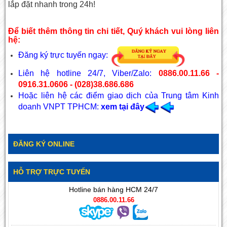
lắp đặt nhanh trong 24h!
Để biết thêm thông tin chi tiết, Quý khách vui lòng liên
hệ:
Đăng ký trực tuyến ngay:
Liên hệ hotline 24/7, Viber/Zalo:
0886.00.11.66 -
0916.31.0606 - (028)38.686.686
Hoặc liên hệ các điểm giao dịch của Trung tâm Kinh
doanh VNPT TPHCM:
xem
tại đây
ĐĂNG KÝ ONLINE
HỖ TRỢ TRỰC TUYẾN
Hotline bán hàng HCM 24/7
0886.00.11.66