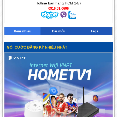
Hotline bán hàng HCM 24/7
0916.31.0606
Xem nhiều
Bài mới
Tags
GÓI CƯỚC ĐĂNG KÝ NHIỀU NHẤT