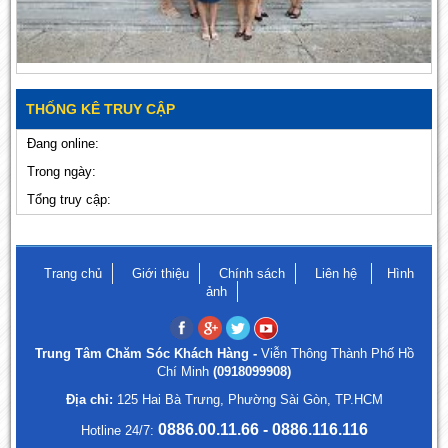
THỐNG KÊ TRUY CẬP
Đang online:
Trong ngày:
Tổng truy cập:
Trang chủ
Giới thiệu
Chính sách
Liên hệ
Hình
ảnh
Trung Tâm Chăm Sóc Khách Hàng -
Viễn Thông Thành Phố Hồ
Chí Minh
(0918099908)
Địa chỉ:
125 Hai Bà Trưng, Phường Sài Gòn, TP.HCM
0886.00.11.66 - 0886.116.116
Hotline 24/7: