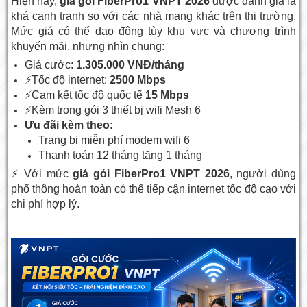
Hiện nay,
giá gói FiberPro1 VNPT 2026
được đánh giá là
khá cạnh tranh so với các nhà mạng khác trên thị trường.
Mức giá có thể dao động tùy khu vực và chương trình
khuyến mãi, nhưng nhìn chung:
Giá cước:
1.305.000 VNĐ/tháng
⚡Tốc độ internet:
2500 Mbps
⚡Cam kết tốc độ quốc tế
15 Mbps
⚡Kèm trong gói 3 thiết bị wifi Mesh 6
Ưu đãi kèm theo
:
Trang bị miễn phí modem wifi 6
Thanh toán 12 tháng tặng 1 tháng
⚡ Với mức
giá gói FiberPro1 VNPT 2026
, người dùng
phổ thông hoàn toàn có thể tiếp cận internet tốc độ cao với
chi phí hợp lý.