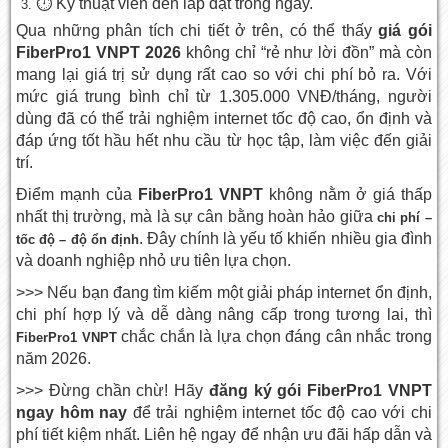
⏱️ Kỹ thuật viên đến lắp đặt trong ngày.
Qua những phân tích chi tiết ở trên, có thể thấy
giá gói
FiberPro1 VNPT 2026
không chỉ “rẻ như lời đồn” mà còn
mang lại giá trị sử dụng rất cao so với chi phí bỏ ra. Với
mức giá trung bình chỉ từ 1.305.000 VNĐ/tháng, người
dùng đã có thể trải nghiệm internet tốc độ cao, ổn định và
đáp ứng tốt hầu hết nhu cầu từ học tập, làm việc đến giải
trí.
Điểm mạnh của
FiberPro1 VNPT
không nằm ở giá thấp
nhất thị trường, mà là sự cân bằng hoàn hảo giữa
chi phí –
. Đây chính là yếu tố khiến nhiều gia đình
tốc độ – độ ổn định
và doanh nghiệp nhỏ ưu tiên lựa chọn.
>>> Nếu bạn đang tìm kiếm một giải pháp internet ổn định,
chi phí hợp lý và dễ dàng nâng cấp trong tương lai, thì
chắc chắn là lựa chọn đáng cân nhắc trong
FiberPro1 VNPT
năm 2026.
>>> Đừng chần chừ! Hãy
đăng ký gói FiberPro1 VNPT
ngay hôm nay
để trải nghiệm internet tốc độ cao với chi
phí tiết kiệm nhất. Liên hệ ngay để nhận ưu đãi hấp dẫn và