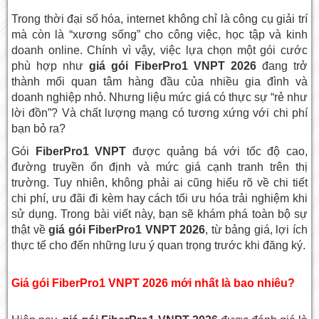
Trong thời đại số hóa, internet không chỉ là công cụ giải trí
mà còn là “xương sống” cho công việc, học tập và kinh
doanh online. Chính vì vậy, việc lựa chọn một gói cước
phù hợp như
giá gói FiberPro1 VNPT 2026
đang trở
thành mối quan tâm hàng đầu của nhiều gia đình và
doanh nghiệp nhỏ. Nhưng liệu mức giá có thực sự “rẻ như
lời đồn”? Và chất lượng mạng có tương xứng với chi phí
bạn bỏ ra?
Gói
FiberPro1 VNPT
được quảng bá với tốc độ cao,
đường truyền ổn định và mức giá cạnh tranh trên thị
trường. Tuy nhiên, không phải ai cũng hiểu rõ về chi tiết
chi phí, ưu đãi đi kèm hay cách tối ưu hóa trải nghiệm khi
sử dụng. Trong bài viết này, bạn sẽ khám phá toàn bộ sự
thật về
giá gói FiberPro1 VNPT 2026
, từ bảng giá, lợi ích
thực tế cho đến những lưu ý quan trọng trước khi đăng ký.
Giá gói FiberPro1 VNPT 2026 mới nhất là bao nhiêu?