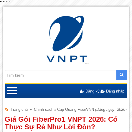
"
"
"
"
Đăng ký
Đăng nhập
Trang chủ
»
Chính sách
»
Cáp Quang FiberVNN
(Đăng ngày: 2026-04-
Giá Gói FiberPro1 VNPT 2026: Có
Thực Sự Rẻ Như Lời Đồn?