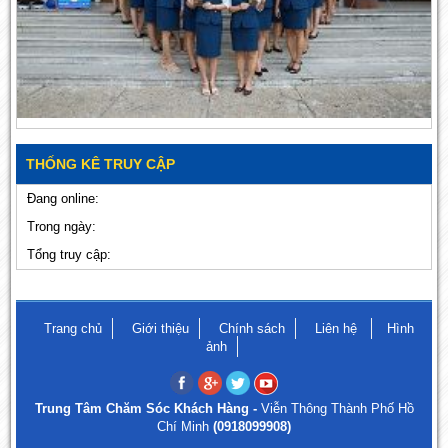
THỐNG KÊ TRUY CẬP
Đang online:
Trong ngày:
Tổng truy cập:
Trang chủ
Giới thiệu
Chính sách
Liên hệ
Hình
ảnh
Trung Tâm Chăm Sóc Khách Hàng -
Viễn Thông Thành Phố Hồ
Chí Minh
(0918099908)