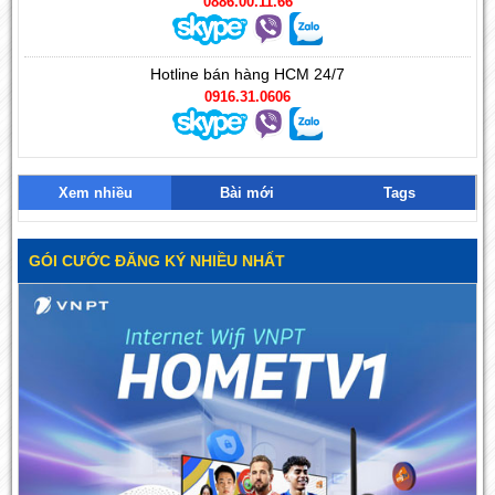
0886.00.11.66
Hotline bán hàng HCM 24/7
0916.31.0606
Xem nhiều
Bài mới
Tags
GÓI CƯỚC ĐĂNG KÝ NHIỀU NHẤT