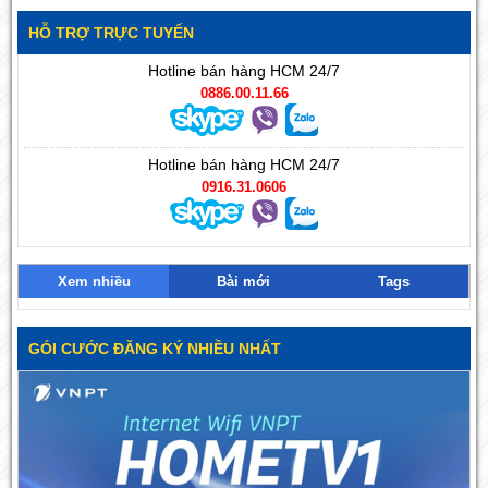
HỖ TRỢ TRỰC TUYẾN
Hotline bán hàng HCM 24/7
0886.00.11.66
Hotline bán hàng HCM 24/7
0916.31.0606
Xem nhiều
Bài mới
Tags
GÓI CƯỚC ĐĂNG KÝ NHIỀU NHẤT