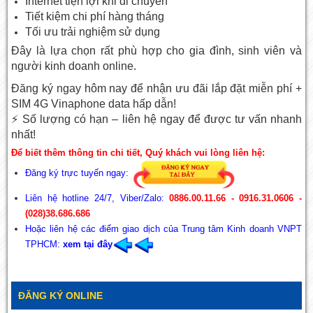
Internet tiện lợi khi di chuyển
Tiết kiệm chi phí hàng tháng
Tối ưu trải nghiệm sử dụng
Đây là lựa chọn rất phù hợp cho gia đình, sinh viên và
người kinh doanh online.
Đăng ký ngay hôm nay để nhận ưu đãi lắp đặt miễn phí +
SIM 4G Vinaphone data hấp dẫn!
⚡ Số lượng có hạn – liên hệ ngay để được tư vấn nhanh
nhất!
Để biết thêm thông tin chi tiết, Quý khách vui lòng liên hệ:
Đăng ký trực tuyến ngay:
Liên hệ hotline 24/7, Viber/Zalo:
0886.00.11.66 - 0916.31.0606 -
(028)38.686.686
Hoặc liên hệ các điểm giao dịch của Trung tâm Kinh doanh VNPT
TPHCM:
xem
tại đây
ĐĂNG KÝ ONLINE