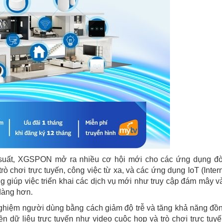
suất, XGSPON mở ra nhiều cơ hội mới cho các ứng dụng đò
ò chơi trực tuyến, công việc từ xa, và các ứng dụng IoT (Intern
g giúp việc triển khai các dịch vụ mới như truy cập đám mây v
dàng hơn.
nghiệm người dùng bằng cách giảm độ trễ và tăng khả năng đồ
n dữ liệu trực tuyến như video cuộc họp và trò chơi trực tuyế