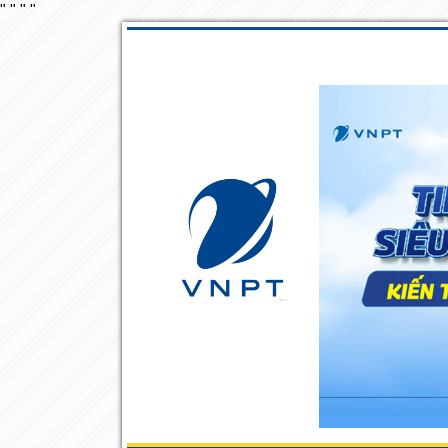
"
"
"
"