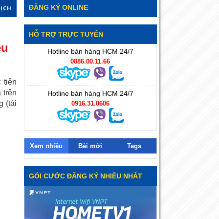
ĐĂNG KÝ ONLINE
DỊCH
HỖ TRỢ TRỰC TUYẾN
êu
Hotline bán hàng HCM 24/7
0886.00.11.66
 tiên
 trên
Hotline bán hàng HCM 24/7
 (tải
0916.31.0606
Xem nhiều
Bài mới
Tags
GÓI CƯỚC ĐĂNG KÝ NHIỀU NHẤT