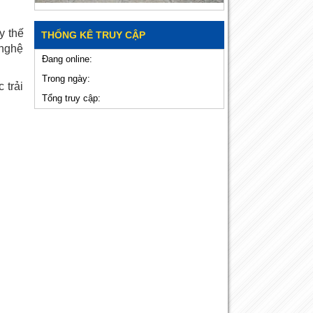
y thế
THỐNG KÊ TRUY CẬP
 nghệ
Đang online:
Trong ngày:
 trải
Tổng truy cập: