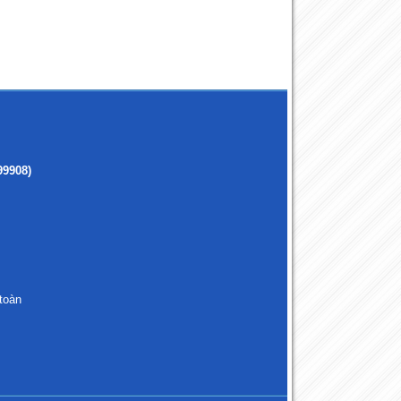
99908)
toàn