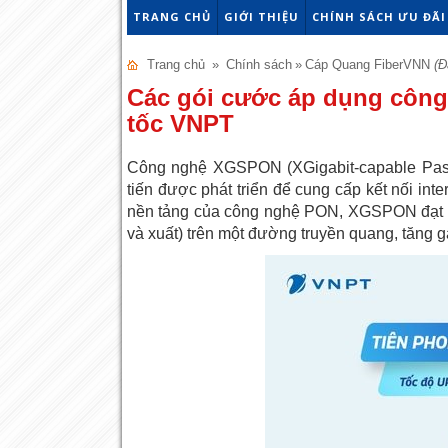
TRANG CHỦ
GIỚI THIỆU
CHÍNH SÁCH ƯU ĐÃI
Trang chủ
»
Chính sách
»
Cáp Quang FiberVNN
(Đ
Các gói cước áp dụng công
tốc VNPT
Công nghệ XGSPON (XGigabit-capable Passiv
tiến được phát triển để cung cấp kết nối in
nền tảng của công nghệ PON, XGSPON đạt đư
và xuất) trên một đường truyền quang, tăng 