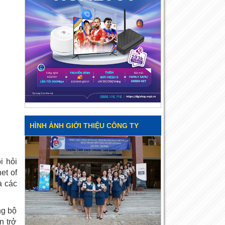
HÌNH ẢNH GIỚI THIỆU CÔNG TY
i hỏi
et of
à các
ng bộ
n trở