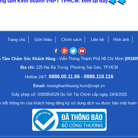
Trung tâm Kinh doanh VNPT TPHCM: xem tại đây
Trang chủ
Giới thiệu
Chính sách
Liên hệ
Hình ảnh
g Tâm Chăm Sóc Khách Hàng -
Viễn Thông Thành Phố Hồ Chí Minh
(09180
Địa chỉ:
125 Hai Bà Trưng, Phường Sài Gòn, TP.HCM
0886.00.11.66 - 0886.116.116
Hotline 24/7:
Email:
truongthanhhuong.hcm@vnpt.vn
Giấy phép số: 0300954529 Do Sở Tài Chính cấp ngày 24/9/2025
 kết thông tin của khách hàng đăng ký sử dụng dịch vụ được bảo mật hoàn 