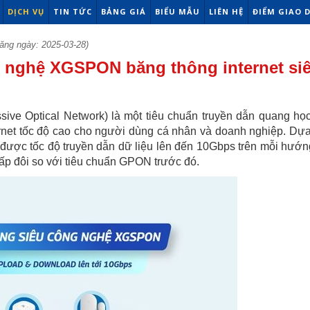
DỊCH VỤ
TIN TỨC
BẢNG GIÁ
BIỂU MẪU
LIÊN HỆ
ĐIỂM GIAO 
ăng ngày: 2025-03-28)
 nghệ XGSPON băng thông internet si
e Optical Network) là một tiêu chuẩn truyền dẫn quang học
ternet tốc độ cao cho người dùng cá nhân và doanh nghiệp. Dựa
ợc tốc độ truyền dẫn dữ liệu lên đến 10Gbps trên mỗi hướng
gấp đôi so với tiêu chuẩn GPON trước đó.