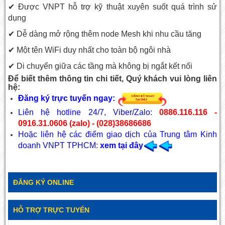
✔ Được VNPT hỗ trợ kỹ thuật xuyên suốt quá trình sử
dụng
✔ Dễ dàng mở rộng thêm node Mesh khi nhu cầu tăng
✔ Một tên WiFi duy nhất cho toàn bộ ngôi nhà
✔ Di chuyển giữa các tầng mà không bị ngắt kết nối
Để biết thêm thông tin chi tiết, Quý khách vui lòng liên
hệ:
Đăng ký trực tuyến ngay:
Liên hệ hotline 24/7, Viber/Zalo:
0886.116.116 -
0916.31.0606 (zalo) - (028)38686686
Hoặc liên hệ các điểm giao dịch của Trung tâm Kinh
doanh VNPT TPHCM:
xem tại đây
ĐĂNG KÝ ONLINE
HỖ TRỢ TRỰC TUYẾN