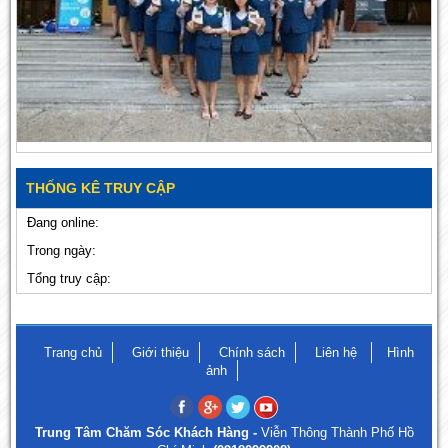
THỐNG KÊ TRUY CẬP
Đang online:
Trong ngày:
Tổng truy cập:
Trang chủ
Giới thiệu
Chính sách
Liên hệ
Hình
ảnh
Trung Tâm Chăm Sóc Khách Hàng -
Viễn Thông Thành Phố Hồ