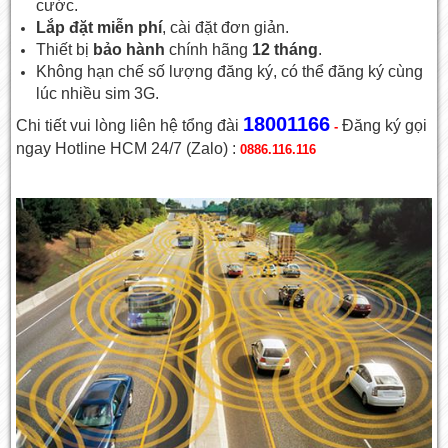
cước.
Lắp đặt miễn phí
, cài đặt đơn giản.
Thiết bị
bảo hành
chính hãng
12 tháng
.
Không hạn chế số lượng đăng ký, có thể đăng ký cùng
lúc nhiều sim 3G.
18001166
Chi tiết vui lòng liên hệ tổng đài
Đăng ký gọi
-
ngay Hotline HCM 24/7 (Zalo) :
0886.116.116