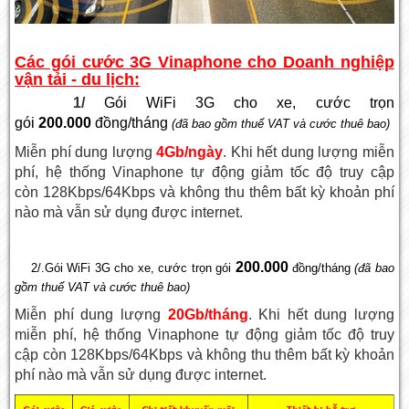
Các gói cước 3G Vinaphone cho Doanh nghiệp
vận tải - du lịch:
1/
Gói WiFi 3G cho xe, cước trọn
gói
200.000
đồng/tháng
(đã bao gồm thuế VAT và cước thuê bao)
Miễn phí dung lượng
4Gb/ngày
. Khi hết dung lượng miễn
phí, hệ thống Vinaphone tự động giảm tốc độ truy cập
còn 128Kbps/64Kbps và không thu thêm bất kỳ khoản phí
nào mà vẫn sử dụng được internet.
200.000
2/.Gói WiFi 3G cho xe, cước trọn gói
đồng/tháng
(đã bao
gồm thuế VAT và cước thuê bao)
Miễn phí dung lượng
20Gb/tháng
. Khi hết dung lượng
miễn phí, hệ thống Vinaphone tự động giảm tốc độ truy
cập còn 128Kbps/64Kbps và không thu thêm bất kỳ khoản
phí nào mà vẫn sử dụng được internet.