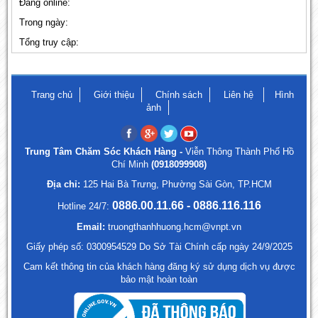
Đang online:
Trong ngày:
Tổng truy cập:
Trang chủ
Giới thiệu
Chính sách
Liên hệ
Hình
ảnh
Trung Tâm Chăm Sóc Khách Hàng -
Viễn Thông Thành Phố Hồ
Chí Minh
(0918099908)
Địa chỉ:
125 Hai Bà Trưng, Phường Sài Gòn, TP.HCM
0886.00.11.66 - 0886.116.116
Hotline 24/7:
Email:
truongthanhhuong.hcm@vnpt.vn
Giấy phép số: 0300954529 Do Sở Tài Chính cấp ngày 24/9/2025
Cam kết thông tin của khách hàng đăng ký sử dụng dịch vụ được
bảo mật hoàn toàn