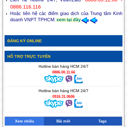
:
0886.116.116
Hoặc liên hệ các điểm giao dịch của Trung tâm Kinh
doanh VNPT TPHCM:
xem tại đây
ĐĂNG KÝ ONLINE
HỖ TRỢ TRỰC TUYẾN
Hotline bán hàng HCM 24/7
0886.00.11.66
Hotline bán hàng HCM 24/7
0916.31.0606
Xem nhiều
Bài mới
Tags