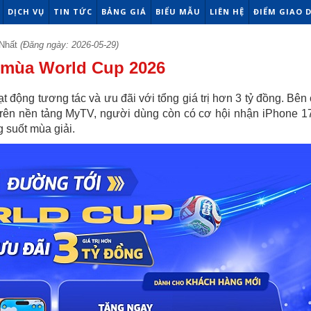
DỊCH VỤ
TIN TỨC
BẢNG GIÁ
BIỂU MẪU
LIÊN HỆ
ĐIỂM GIAO 
Nhất
(Đăng ngày: 2026-05-29)
 mùa World Cup 2026
t động tương tác và ưu đãi với tổng giá trị hơn 3 tỷ đồng. Bên
i trên nền tảng MyTV, người dùng còn có cơ hội nhận iPhone 1
g suốt mùa giải.