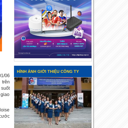
HÌNH ẢNH GIỚI THIỆU CÔNG TY
01/06
trên
 suốt
 giao
Noise
 cước