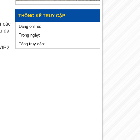
THỐNG KÊ TRUY CẬP
i các
Đang online:
u đãi
Trong ngày:
Tổng truy cập:
IP2,