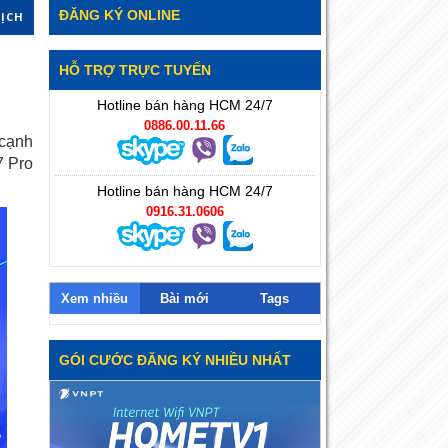
ĐĂNG KÝ ONLINE
DỊCH
HỖ TRỢ TRỰC TUYẾN
Hotline bán hàng HCM 24/7
0886.00.11.66
 cạnh
7 Pro
Hotline bán hàng HCM 24/7
0916.31.0606
Xem nhiều
Bài mới
Tags
GÓI CƯỚC ĐĂNG KÝ NHIỀU NHẤT