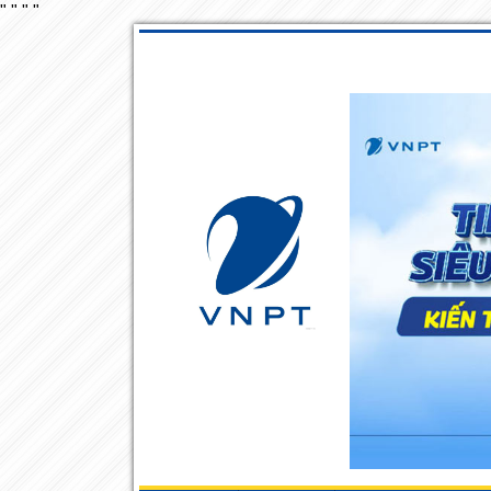
"
"
"
"