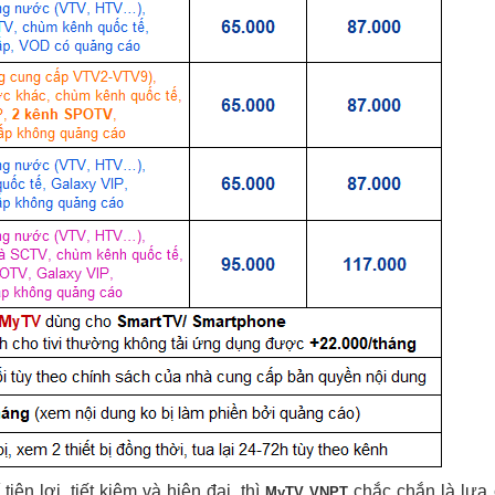
iện lợi, tiết kiệm và hiện đại, thì
chắc chắn là lựa
MyTV VNPT