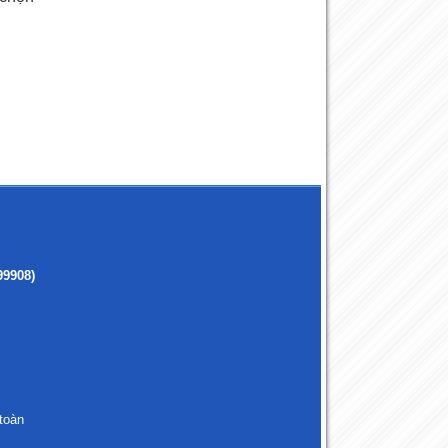
99908)
toàn