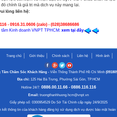
đó chính là giá trị mà dịch vụ này mang lại.
ui lòng liên hệ:
116 - 0916.31.0606 (zalo) - (028)38686686
ung tâm Kinh doanh VNPT TPHCM:
xem tại đây
Trang chủ
Giới thiệu
Chính sách
Liên hệ
Hình ảnh
g Tâm Chăm Sóc Khách Hàng -
Viễn Thông Thành Phố Hồ Chí Minh
(09180
Địa chỉ:
125 Hai Bà Trưng, Phường Sài Gòn, TP.HCM
0886.00.11.66 - 0886.116.116
Hotline 24/7:
Email:
truongthanhhuong.hcm@vnpt.vn
Giấy phép số: 0300954529 Do Sở Tài Chính cấp ngày 24/9/2025
 kết thông tin của khách hàng đăng ký sử dụng dịch vụ được bảo mật hoàn 