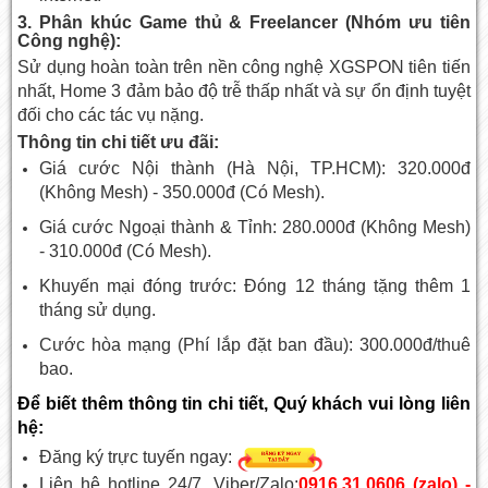
3. Phân khúc Game thủ & Freelancer (Nhóm ưu tiên
Công nghệ):
Sử dụng hoàn toàn trên nền công nghệ XGSPON tiên tiến
nhất, Home 3 đảm bảo độ trễ thấp nhất và sự ổn định tuyệt
đối cho các tác vụ nặng.
Thông tin chi tiết ưu đãi:
Giá cước Nội thành (Hà Nội, TP.HCM): 320.000đ
(Không Mesh) - 350.000đ (Có Mesh).
Giá cước Ngoại thành & Tỉnh: 280.000đ (Không Mesh)
- 310.000đ (Có Mesh).
Khuyến mại đóng trước: Đóng 12 tháng tặng thêm 1
tháng sử dụng.
Cước hòa mạng (Phí lắp đặt ban đầu): 300.000đ/thuê
bao.
Để biết thêm thông tin chi tiết, Quý khách vui lòng liên
hệ:
Đăng ký trực tuyến ngay:
Liên hệ hotline 24/7, Viber/Zalo:
0916.31.0606 (zalo) -