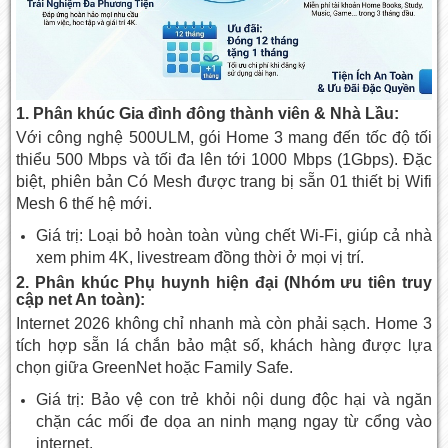
1. Phân khúc Gia đình đông thành viên & Nhà Lầu:
Với công nghệ 500ULM, gói Home 3 mang đến tốc độ tối
thiểu 500 Mbps và tối đa lên tới 1000 Mbps (1Gbps). Đặc
biệt, phiên bản Có Mesh được trang bị sẵn 01 thiết bị Wifi
Mesh 6 thế hệ mới.
Giá trị: Loại bỏ hoàn toàn vùng chết Wi-Fi, giúp cả nhà
xem phim 4K, livestream đồng thời ở mọi vị trí.
2. Phân khúc Phụ huynh hiện đại (Nhóm ưu tiên truy
cập net An toàn):
Internet 2026 không chỉ nhanh mà còn phải sạch. Home 3
tích hợp sẵn lá chắn bảo mật số, khách hàng được lựa
chọn giữa GreenNet hoặc Family Safe.
Giá trị: Bảo vệ con trẻ khỏi nội dung độc hại và ngăn
chặn các mối đe dọa an ninh mạng ngay từ cổng vào
internet.