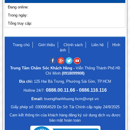
Đang online:
Trong ngày:
Tổng truy cập:
Trang chủ
Giới thiệu
Chính sách
Liên hệ
Hình
ảnh
Trung Tâm Chăm Sóc Khách Hàng -
Viễn Thông Thành Phố Hồ
Chí Minh
(0918099908)
Địa chỉ:
125 Hai Bà Trưng, Phường Sài Gòn, TP.HCM
0886.00.11.66 - 0886.116.116
Hotline 24/7:
Email:
truongthanhhuong.hcm@vnpt.vn
Giấy phép số: 0300954529 Do Sở Tài Chính cấp ngày 24/9/2025
Cam kết thông tin của khách hàng đăng ký sử dụng dịch vụ được
bảo mật hoàn toàn