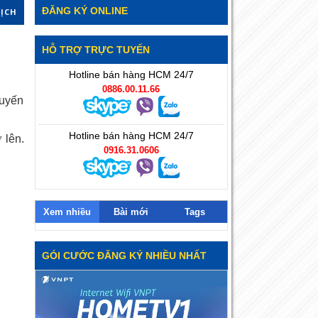
ĐĂNG KÝ ONLINE
DỊCH
HỖ TRỢ TRỰC TUYẾN
Hotline bán hàng HCM 24/7
0886.00.11.66
huyến
Hotline bán hàng HCM 24/7
 lên.
0916.31.0606
Xem nhiều
Bài mới
Tags
GÓI CƯỚC ĐĂNG KÝ NHIỀU NHẤT