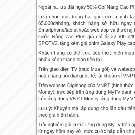
Ngoài ra, ưu đãi ngay 50% Gói Nâng Cao Plu
Lựa chọn một trong hai gói cước chính là
65.000đ/tháng, khách hàng sở hữu ngay t
Smartphone/tablet hoặc web app và thưởng thứ
cước Nâng cao Plus giá chỉ từ 32.500 đ/
SPOTV2, tặng kèm gói phim Galaxy Play cao
Khách hàng có thể trực tiếp thực hiện mu
nhiều kênh thanh toán tiện lợi.
Trên giao diện TV (mục Mua gói) và webapp 
ngân hàng nội địa/ quốc tế, tài khoản ví VN
Trên website Digishop của VNPT (hình thức t
Money), trực tiếp trên ứng dụng MyTV dành 
trên ứng dụng VNPT Money, ứng dụng My 
Lưu ý: Khuyến mại áp dụng cho lần đầu tiên
theo giá hiện hành.
Trải nghiệm gói cước Ứng dụng MyTV trên a
từ ngay hôm nay với mức cước hấp dẫn chưa