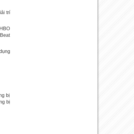
i trí
. HBO
 Beat
 dụng
ng bị
ng bị