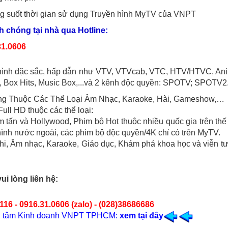
g suốt thời gian sử dụng Truyền hình MyTV của VNPT
h chóng tại nhà qua Hotline:
31.0606
n hình đặc sắc, hấp dẫn như VTV, VTVcab, VTC, HTV/HTVC, An
 Box Hits, Music Box,...và 2 kênh độc quyền: SPOTV; SPOTV2
ng Thuộc Các Thể Loại Âm Nhạc, Karaoke, Hài, Gameshow,…
Full HD thuộc các thể loại:
 tấn và Hollywood, Phim bộ Hot thuộc nhiều quốc gia trên thế 
hình nước ngoài, các phim bộ độc quyền/4K chỉ có trên MyTV.
 nhi, Âm nhạc, Karaoke, Giáo dục, Khám phá khoa học và viễn t
ui lòng liên hệ:
116 - 0916.31.0606 (zalo) - (028)38686686
ung tâm Kinh doanh VNPT TPHCM:
xem tại đây