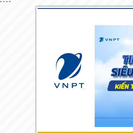
"
"
"
"