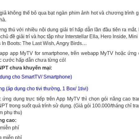
giả không thể bỏ qua bạt ngàn phim ảnh hot và chương trình giả
hà.
g thú với nhiều nội dung giải trí hấp dẫn lần đầu tiên ra mắt
ủ đề giải trí và học tập như Interstellar Ella, Hero Inside, Mini
 In Boots: The Last Wish, Angry Birds…
 app app MyTV for smartphone, trên webapp MyTV hoặc ứng
c cước hấp dẫn chưa từng có!
VNPT chưa khuyến mại:
p dụng cho SmartTV/ Smartphone)
áng (áp dụng cho tivi thường, 1 Box/ 1tivi)
 ứng dụng trực tiếp trên App MyTV thì chọn gói nâng cao tra
trong suốt quá trình sử dụng. (Giá gói 100.000/tháng chỉ tra
êm phụ thu)
ng cao:
 miễn phí
g miễn phí