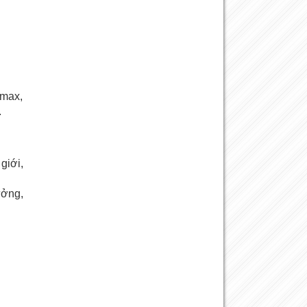
imax,
.
giới,
ưởng,