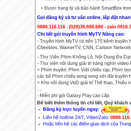
+ Được trang bị và bảo hành SmartBox tron
Gọi đăng ký và tư vấn online, lắp đặt nhan
0886.116.116 - (028)38.686.686 - zalo 0916.
Chi tiết gói truyền hình MyTV Nâng cao:
- Truyền hình MyTV có trên 170 kênh truyề
Cbeebies, WarnerTV, CNN, Cartoon Network,
- Thư Viện Phim Khổng Lồ, Nội Dung Đa Dạ
- Thư viện nội dung giải trí hàng nghìn video 
+ Phim truyện: Phim Việt chiếu rạp, Phim bom
các bộ Phim chiếu song song với đài truyền 
+ Kho nội dung VoD giải trí Thể thao, Thiếu
…
- Miễn phí gói Galaxy Play cao cấp.
Để biết thêm thông tin chi tiết, Quý khách v
Đăng ký trực tuyến ngay:
Liên hệ hotline 24/7, Viber/Zalo:
0886.116.
Hoặc liên hệ các điểm giao dịch của Tr