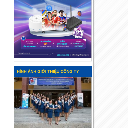
HÌNH ẢNH GIỚI THIỆU CÔNG TY