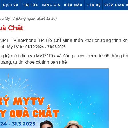
DỊCH VỤ
TIN TỨC
BẢNG GIÁ
BIỂU MẪU
LIÊN HỆ
ĐIỂM GIAO 
 vụ MyTV
(Đăng ngày: 2024-12-10)
uà Chất
VNPT - VinaPhone TP. Hồ Chí Minh triển khai chương trình k
hình MyTV từ
.
01/12/2024 - 31/03/2025
g ký mới dịch vụ MyTV Fix và đóng cước trước từ 06 tháng trở
trang, tự tin khoe cá tính bạn nhé