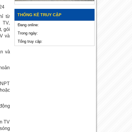
24
THỐNG KÊ TRUY CẬP
hỉ từ
ị TV,
Đang online:
, gói
Trong ngày:
TV và
Tổng truy cập:
án và
khoản
 VNPT
 hoặc
 động
ên TV
 sóng