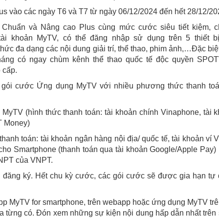
s vào các ngày T6 và T7 từ ngày 06/12/2024 đến hết 28/12/20
 Chuẩn và Nâng cao Plus cùng mức cước siêu tiết kiệm, c
ài khoản MyTV, có thể đăng nhập sử dụng trên 5 thiết b
c đa dạng các nội dung giải trí, thể thao, phim ảnh,…Đặc biệt
tháng có ngay chùm kênh thể thao quốc tế độc quyền SPO
 cấp.
a gói cước Ứng dụng MyTV với nhiều phương thức thanh to
MyTV (hình thức thanh toán: tài khoản chính Vinaphone, tài 
PT Money)
hanh toán: tài khoản ngân hàng nội địa/ quốc tế, tài khoản ví
cho Smartphone (thanh toán qua tài khoản Google/Apple Pay)
VNPT của VNPT.
 đăng ký. Hết chu kỳ cước, các gói cước sẽ được gia hạn tự
pp MyTV for smartphone, trên webapp hoặc ứng dụng MyTV tr
 từng có. Đón xem những sự kiện nội dung hấp dẫn nhất trên